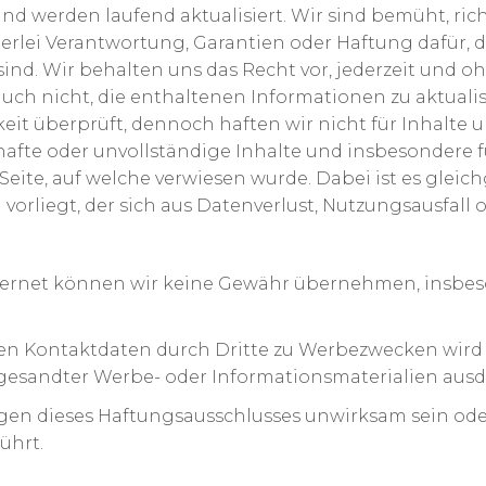
und werden laufend aktualisiert. Wir sind bemüht, ric
rlei Verantwortung, Garantien oder Haftung dafür, da
l sind. Wir behalten uns das Recht vor, jederzeit un
auch nicht, die enthaltenen Informationen zu aktualis
it überprüft, dennoch haften wir nicht für Inhalte u
lerhafte oder unvollständige Inhalte und insbesondere 
 Seite, auf welche verwiesen wurde. Dabei ist es gleich
en vorliegt, der sich aus Datenverlust, Nutzungsausfal
nternet können wir keine Gewähr übernehmen, insbe
en Kontaktdaten durch Dritte zu Werbezwecken wird 
ugesandter Werbe- oder Informationsmaterialien ausdrü
gen dieses Haftungsausschlusses unwirksam sein ode
ührt.