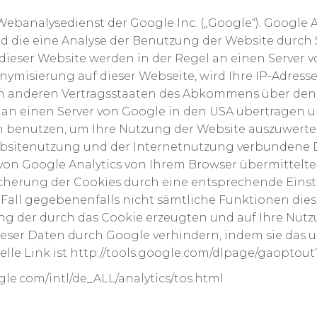
ebanalysedienst der Google Inc. („Google“). Google An
 die eine Analyse der Benutzung der Website durch 
ieser Website werden in der Regel an einen Server 
onymisierung auf dieser Webseite, wird Ihre IP-Adres
in anderen Vertragsstaaten des Abkommens über den 
e an einen Server von Google in den USA übertragen un
n benutzen, um Ihre Nutzung der Website auszuwerte
ebsitenutzung und der Internetnutzung verbundene
n Google Analytics von Ihrem Browser übermittelte 
erung der Cookies durch eine entsprechende Einstel
em Fall gegebenenfalls nicht sämtliche Funktionen di
ng der durch das Cookie erzeugten und auf Ihre Nutz
dieser Daten durch Google verhindern, indem sie das
elle Link ist http://tools.google.com/dlpage/gaoptout
le.com/intl/de_ALL/analytics/tos.html