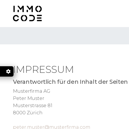
Zum Inhalt springen
IMPRESSUM
Verantwortlich für den Inhalt der Seiten
.
Musterfirma AG
Peter Muster
Musterstrasse 81
8000 Zürich
LL
peter.muster@musterfirma.com