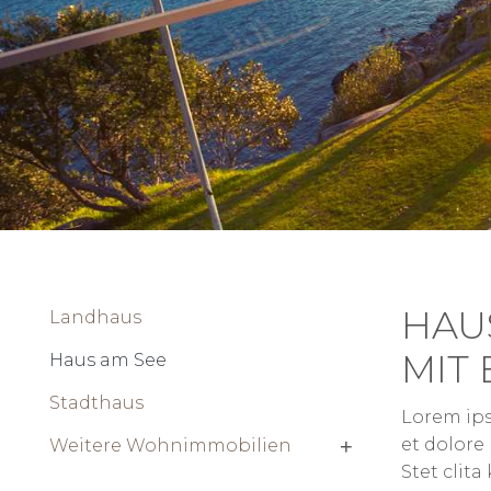
HAUS
Landhaus
MIT
Haus am See
Stadthaus
Lorem ips
et dolore
Weitere Wohnimmobilien
Stet clit