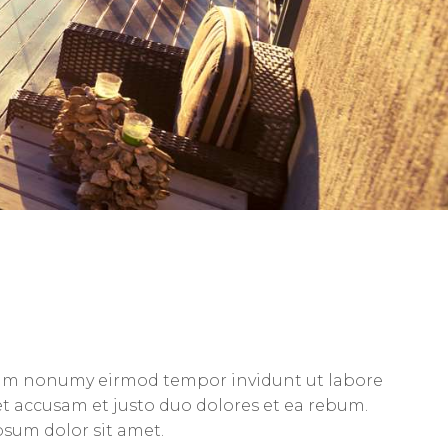
 diam nonumy eirmod tempor invidunt ut labore
et accusam et justo duo dolores et ea rebum.
psum dolor sit amet.