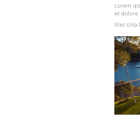
Lorem ips
et dolore
Stet clit