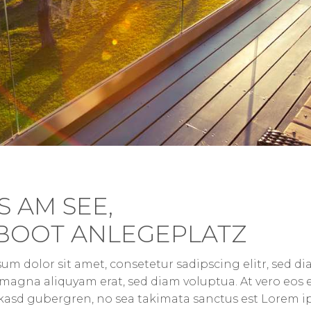
 AM SEE,
 BOOT ANLEGEPLATZ
um dolor sit amet, consetetur sadipscing elitr, sed
 magna aliquyam erat, sed diam voluptua. At vero eos 
a kasd gubergren, no sea takimata sanctus est Lorem i