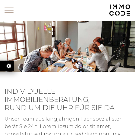
Zum Inhalt springen
.
INDIVIDUELLE
IMMOBILIENBERATUNG,
RUND UM DIE UHR FÜR SIE DA
LL
Unser Team aus langjährigen Fachspezialisten
berät Sie 24h. Lorem ipsum dolor sit amet,
consetetur sadipscing elitr, sed diam nonumy