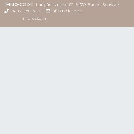
IMMO-CODE
Langäulistrasse 62
,
9470
Buchs
,
Schweiz
+41 81 750 67 77
info@2sic.com
Impressum
anmelden